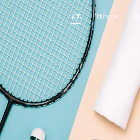
助约APP
我
首页